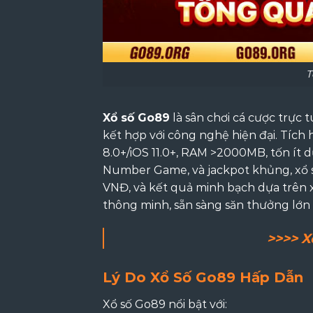
T
Xổ số Go89
là sân chơi cá cược trực 
kết hợp với công nghệ hiện đại. Tíc
8.0+/iOS 11.0+, RAM >2000MB, tốn ít dữ
Number Game, và jackpot khủng, xổ s
VNĐ, và kết quả minh bạch dựa trên x
thông minh, sẵn sàng săn thưởng lớn
>>>> 
Lý Do Xổ Số Go89 Hấp Dẫn
Xổ số Go89 nổi bật với: