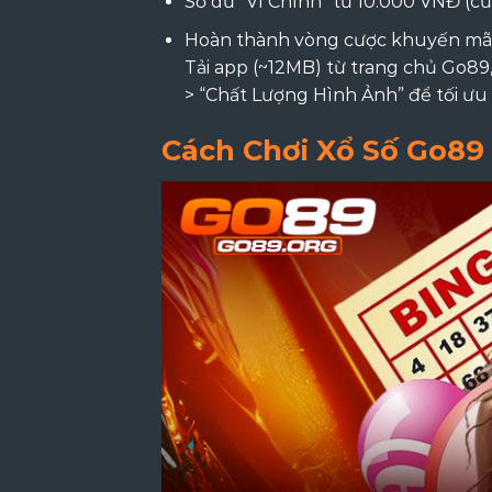
Số dư “Ví Chính” từ 10.000 VNĐ (cư
Hoàn thành vòng cược khuyến mãi 
Tải app (~12MB) từ trang chủ Go89, c
> “Chất Lượng Hình Ảnh” để tối ưu t
Cách Chơi Xổ Số Go89