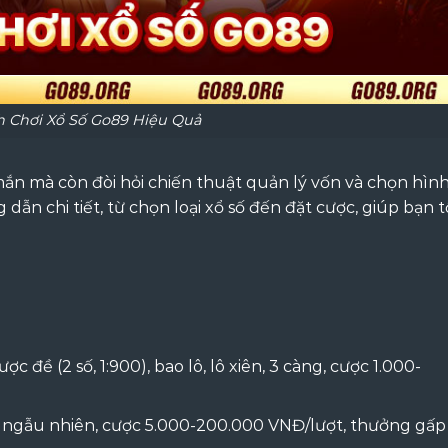
h Chơi Xổ Số Go89 Hiệu Quả
n mà còn đòi hỏi chiến thuật quản lý vốn và chọn hìn
ẫn chi tiết, từ chọn loại xổ số đến đặt cược, giúp bạn t
cược đề (2 số, 1:900), bao lô, lô xiên, 3 càng, cược 1.000-
quả ngẫu nhiên, cược 5.000-200.000 VNĐ/lượt, thưởng gấp