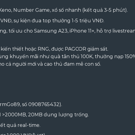
), Keno, Number Game, xổ số nhanh (kết quả 3-5 phút).
u VNĐ, sự kiện đua top thưởng 1-5 triệu VNĐ.
àng, tối ưu cho Samsung A23, iPhone 11+, hỗ trợ livestrea
ố kiến thiết hoặc RNG, được PAGCOR giám sát.
cùng khuyến mãi như quà tân thủ 100K, thưởng nạp 150
ho cả người mới và cao thủ đam mê con số.
ormGo89, số 0908765432).
RAM >2000MB, 20MB dung lượng trống.
ết quả real-time.