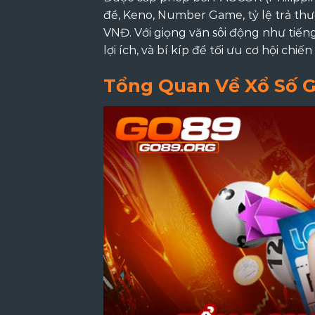
đề, Keno, Number Game, tỷ lệ trả thưở
VNĐ. Với giọng văn sôi động như tiếng
lợi ích, và bí kíp để tối ưu cơ hội chiế
Tổng Quan Về Xổ Số 