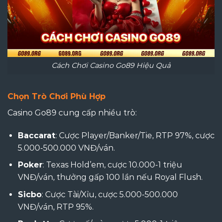
Cách Chơi Casino Go89 Hiệu Quả
Chọn Trò Chơi Phù Hợp
Casino Go89 cung cấp nhiều trò:
Baccarat
: Cược Player/Banker/Tie, RTP 97%, cược
5.000-500.000 VNĐ/ván.
Poker
: Texas Hold’em, cược 10.000-1 triệu
VNĐ/ván, thưởng gấp 100 lần nếu Royal Flush.
Sicbo
: Cược Tài/Xỉu, cược 5.000-500.000
VNĐ/ván, RTP 95%.