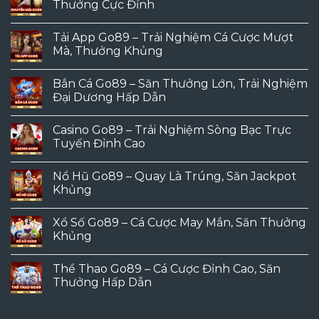
Thưởng Cực Đỉnh
Tải App Go89 – Trải Nghiệm Cá Cược Mượt
Mà, Thưởng Khủng
Bắn Cá Go89 – Săn Thưởng Lớn, Trải Nghiệm
Đại Dương Hấp Dẫn
Casino Go89 – Trải Nghiệm Sòng Bạc Trực
Tuyến Đỉnh Cao
Nổ Hũ Go89 – Quay Là Trúng, Săn Jackpot
Khủng
Xổ Số Go89 – Cá Cược May Mắn, Săn Thưởng
Khủng
Thể Thao Go89 – Cá Cược Đỉnh Cao, Săn
Thưởng Hấp Dẫn