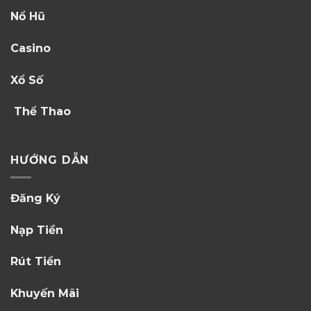
Nổ Hũ
Casino
Xổ Số
Thể Thao
HƯỚNG DẪN
Đăng Ký
Nạp Tiền
Rút Tiền
Khuyến Mãi