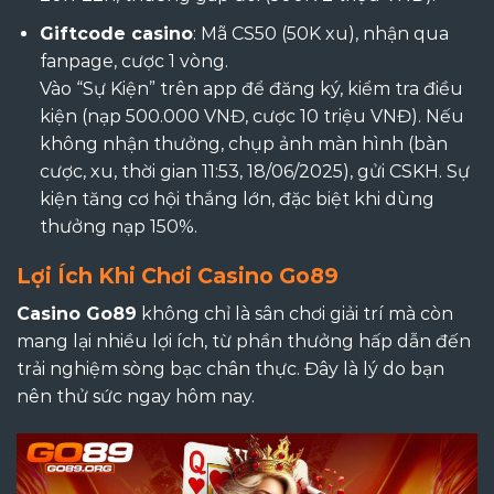
Giftcode casino
: Mã CS50 (50K xu), nhận qua
fanpage, cược 1 vòng.
Vào “Sự Kiện” trên app để đăng ký, kiểm tra điều
kiện (nạp 500.000 VNĐ, cược 10 triệu VNĐ). Nếu
không nhận thưởng, chụp ảnh màn hình (bàn
cược, xu, thời gian 11:53, 18/06/2025), gửi CSKH. Sự
kiện tăng cơ hội thắng lớn, đặc biệt khi dùng
thưởng nạp 150%.
Lợi Ích Khi Chơi Casino Go89
Casino Go89
không chỉ là sân chơi giải trí mà còn
mang lại nhiều lợi ích, từ phần thưởng hấp dẫn đến
trải nghiệm sòng bạc chân thực. Đây là lý do bạn
nên thử sức ngay hôm nay.