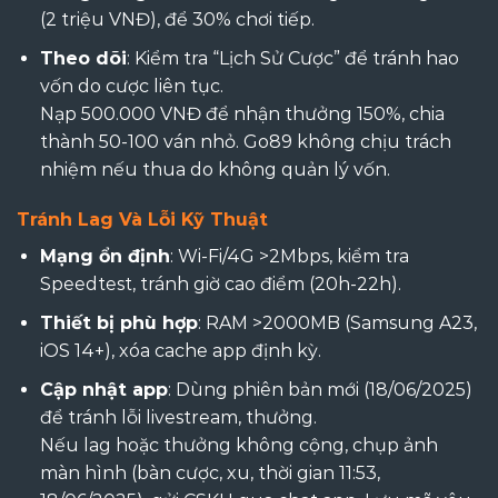
(2 triệu VNĐ), để 30% chơi tiếp.
Theo dõi
: Kiểm tra “Lịch Sử Cược” để tránh hao
vốn do cược liên tục.
Nạp 500.000 VNĐ để nhận thưởng 150%, chia
thành 50-100 ván nhỏ. Go89 không chịu trách
nhiệm nếu thua do không quản lý vốn.
Tránh Lag Và Lỗi Kỹ Thuật
Mạng ổn định
: Wi-Fi/4G >2Mbps, kiểm tra
Speedtest, tránh giờ cao điểm (20h-22h).
Thiết bị phù hợp
: RAM >2000MB (Samsung A23,
iOS 14+), xóa cache app định kỳ.
Cập nhật app
: Dùng phiên bản mới (18/06/2025)
để tránh lỗi livestream, thưởng.
Nếu lag hoặc thưởng không cộng, chụp ảnh
màn hình (bàn cược, xu, thời gian 11:53,