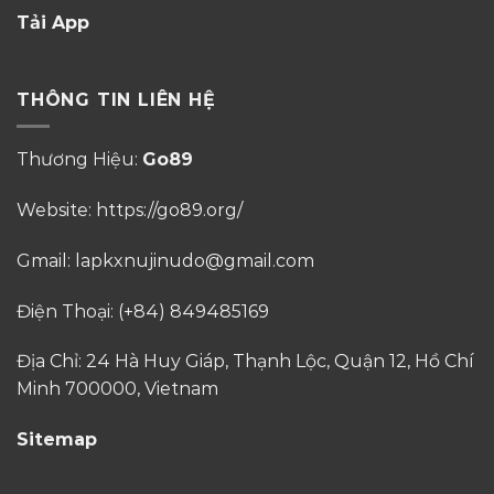
Tải App
THÔNG TIN LIÊN HỆ
Thương Hiệu:
Go89
Website:
https://go89.org/
Gmail:
lapkxnujinudo@gmail.com
Điện Thoại:
(+84) 849485169
Địa Chỉ: 24 Hà Huy Giáp, Thạnh Lộc, Quận 12, Hồ Chí
Minh 700000, Vietnam
Sitemap