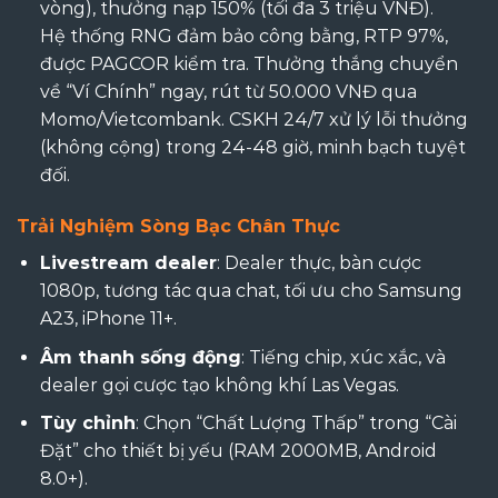
vòng), thưởng nạp 150% (tối đa 3 triệu VNĐ).
Hệ thống RNG đảm bảo công bằng, RTP 97%,
được PAGCOR kiểm tra. Thưởng thắng chuyển
về “Ví Chính” ngay, rút từ 50.000 VNĐ qua
Momo/Vietcombank. CSKH 24/7 xử lý lỗi thưởng
(không cộng) trong 24-48 giờ, minh bạch tuyệt
đối.
Trải Nghiệm Sòng Bạc Chân Thực
Livestream dealer
: Dealer thực, bàn cược
1080p, tương tác qua chat, tối ưu cho Samsung
A23, iPhone 11+.
Âm thanh sống động
: Tiếng chip, xúc xắc, và
dealer gọi cược tạo không khí Las Vegas.
Tùy chỉnh
: Chọn “Chất Lượng Thấp” trong “Cài
Đặt” cho thiết bị yếu (RAM 2000MB, Android
8.0+).